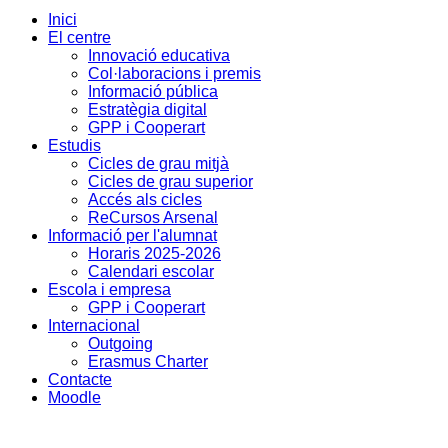
Inici
El centre
Innovació educativa
Col·laboracions i premis
Informació pública
Estratègia digital
GPP i Cooperart
Estudis
Cicles de grau mitjà
Cicles de grau superior
Accés als cicles
ReCursos Arsenal
Informació per l'alumnat
Horaris 2025-2026
Calendari escolar
Escola i empresa
GPP i Cooperart
Internacional
Outgoing
Erasmus Charter
Contacte
Moodle