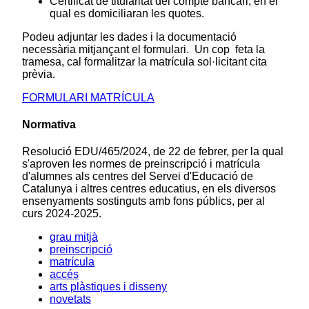
Certificat de titularitat del compte bancari, en el
qual es domiciliaran les quotes.
Podeu adjuntar les dades i la documentació
necessària mitjançant el formulari. Un cop feta la
tramesa, cal formalitzar la matrícula sol·licitant cita
prèvia.
FORMULARI MATRÍCULA
Normativa
Resolució EDU/465/2024, de 22 de febrer, per la qual
s'aproven les normes de preinscripció i matrícula
d'alumnes als centres del Servei d'Educació de
Catalunya i altres centres educatius, en els diversos
ensenyaments sostinguts amb fons públics, per al
curs 2024-2025.
grau mitjà
preinscripció
matrícula
accés
arts plàstiques i disseny
novetats