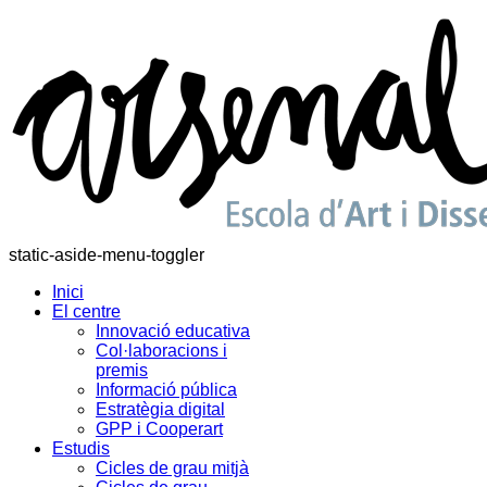
static-aside-menu-toggler
Inici
El centre
Innovació educativa
Col·laboracions i
premis
Informació pública
Estratègia digital
GPP i Cooperart
Estudis
Cicles de grau mitjà