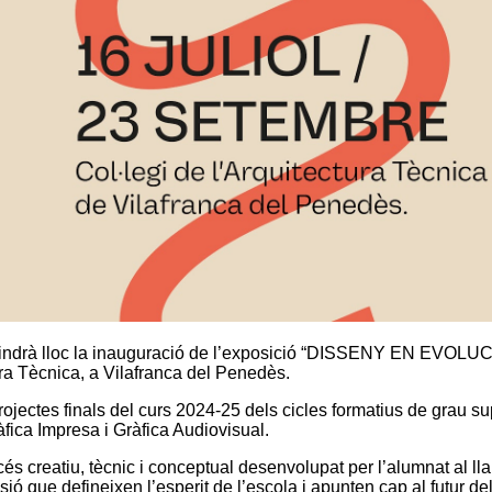
, tindrà lloc la inauguració de l’exposició “DISSENY EN EVOLUCI
ra Tècnica, a Vilafranca del Penedès.
rojectes finals del curs 2024-25 dels cicles formatius de grau su
àfica Impresa i Gràfica Audiovisual.
cés creatiu, tècnic i conceptual desenvolupat per l’alumnat al ll
assió que defineixen l’esperit de l’escola i apunten cap al futur de