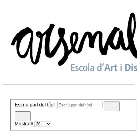
Escriu part del títol
Mostra #